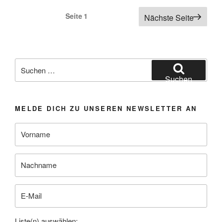
ROTE
Seitennummerierung
Seite
1
Nächste Seite
HAND
der
von
Beiträge
JÜRGEN
HEIMBACH“
Suchen
nach:
Suchen
MELDE DICH ZU UNSEREN NEWSLETTER AN
Liste(n) auswählen: