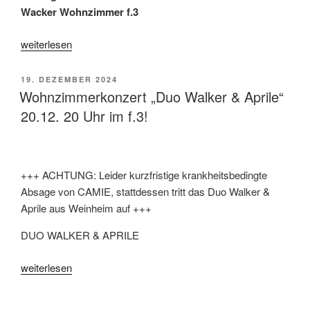
Wacker Wohnzimmer f.3
„60/60-
weiterlesen
Vortrag:
Graphic
VERÖFFENTLICHT
19. DEZEMBER 2024
Recording
AM
Wohnzimmerkonzert „Duo Walker & Aprile“
20.5.
20.12. 20 Uhr im f.3!
|
20h“
+++ ACHTUNG: Leider kurzfristige krankheitsbedingte
Absage von CAMIE, stattdessen tritt das Duo Walker &
Aprile aus Weinheim auf +++
DUO WALKER & APRILE
„Wohnzimmerkonzert
weiterlesen
„Duo
Walker