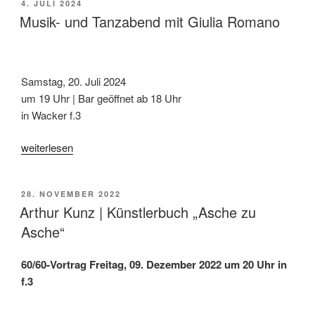
VERÖFFENTLICHT
4. JULI 2024
&
AM
Musik- und Tanzabend mit Giulia Romano
Aprile“
20.12.
20
Uhr
Samstag, 20. Juli 2024
im
um 19 Uhr | Bar geöffnet ab 18 Uhr
f.3!“
in Wacker f.3
„Musik-
weiterlesen
und
Tanzabend
VERÖFFENTLICHT
28. NOVEMBER 2022
mit
AM
Arthur Kunz | Künstlerbuch „Asche zu
Giulia
Asche“
Romano“
60/60-Vortrag
Freitag, 09. Dezember 2022 um 20 Uhr in
f.3