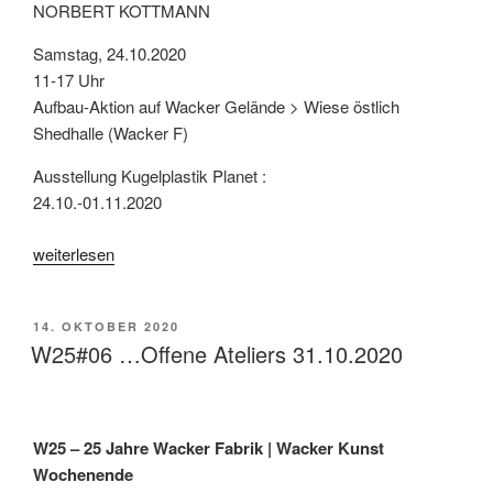
NORBERT KOTTMANN
Samstag, 24.10.2020
11-17 Uhr
Aufbau-Aktion auf Wacker Gelände > Wiese östlich
Shedhalle (Wacker F)
Ausstellung Kugelplastik Planet :
24.10.-01.11.2020
„W25#05
weiterlesen
…
Kunstprojekt
VERÖFFENTLICHT
14. OKTOBER 2020
PLANET
AM
W25#06 …Offene Ateliers 31.10.2020
24.10.2020“
W25 – 25 Jahre Wacker Fabrik | Wacker Kunst
Wochenende