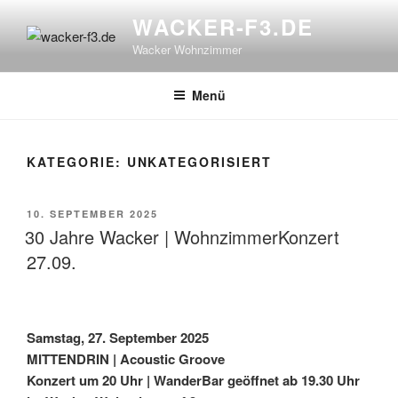
Zum
WACKER-F3.DE
Inhalt
Wacker Wohnzimmer
springen
Menü
KATEGORIE:
UNKATEGORISIERT
VERÖFFENTLICHT
10. SEPTEMBER 2025
AM
30 Jahre Wacker | WohnzimmerKonzert
27.09.
Samstag, 27. September 2025
MITTENDRIN | Acoustic Groove
Konzert um 20 Uhr | WanderBar geöffnet ab 19.30 Uhr