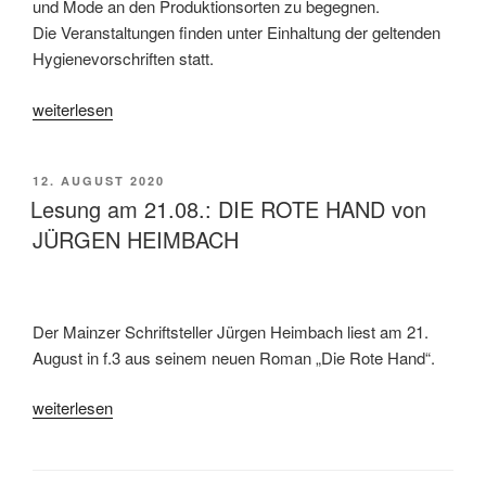
und Mode an den Produktionsorten zu begegnen.
Die Veranstaltungen finden unter Einhaltung der geltenden
Hygienevorschriften statt.
„W25#06
weiterlesen
…
Offene
VERÖFFENTLICHT
12. AUGUST 2020
Ateliers
AM
Lesung am 21.08.: DIE ROTE HAND von
31.10.2020“
JÜRGEN HEIMBACH
Der Mainzer Schriftsteller Jürgen Heimbach liest am 21.
August in f.3 aus seinem neuen Roman „Die Rote Hand“.
„Lesung
weiterlesen
am
21.08.:
DIE