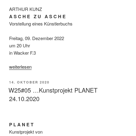
ARTHUR KUNZ
A S C H E Z U A S C H E
Vorstellung eines Künstlerbuchs
Freitag, 09. Dezember 2022
um 20 Uhr
in Wacker F.3
„Arthur
weiterlesen
Kunz
|
VERÖFFENTLICHT
14. OKTOBER 2020
Künstlerbuch
AM
W25#05 …Kunstprojekt PLANET
„Asche
24.10.2020
zu
Asche““
P L A N E T
Kunstprojekt von