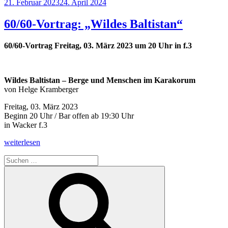
Veröffentlicht
21. Februar 2023
24. April 2024
am
60/60-Vortrag: „Wildes Baltistan“
60/60-Vortrag
Freitag, 03. März 2023 um 20 Uhr in f.3
Wildes Baltistan – Berge und Menschen im Karakorum
von Helge Kramberger
Freitag, 03. März 2023
Beginn 20 Uhr / Bar offen ab 19:30 Uhr
in Wacker f.3
„60/60-
weiterlesen
Vortrag:
Suchen
„Wildes
nach:
Baltistan““
Suchen