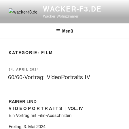
Zum
WACKER-F3.DE
Inhalt
Wacker Wohnzimmer
springen
Menü
KATEGORIE:
FILM
VERÖFFENTLICHT
24. APRIL 2024
AM
60/60-Vortrag: VideoPortraits IV
RAINER LIND
V I D E O P O R T R A I T S | VOL. IV
Ein Vortrag mit Film-Ausschnitten
Freitag, 3. Mai 2024