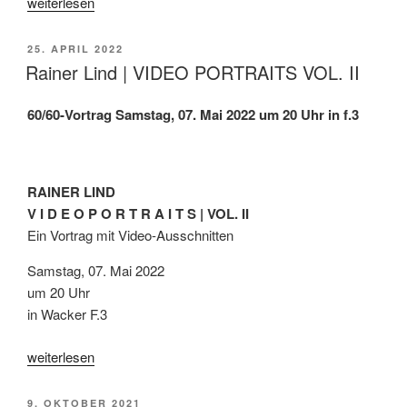
„60/60-
weiterlesen
Vortrag:
Videoportraits
VERÖFFENTLICHT
25. APRIL 2022
III“
AM
Rainer Lind | VIDEO PORTRAITS VOL. II
60/60-Vortrag
Samstag, 07. Mai 2022 um 20 Uhr in f.3
RAINER LIND
V I D E O P O R T R A I T S | VOL. II
Ein Vortrag mit Video-Ausschnitten
Samstag, 07. Mai 2022
um 20 Uhr
in Wacker F.3
„Rainer
weiterlesen
Lind
|
VERÖFFENTLICHT
9. OKTOBER 2021