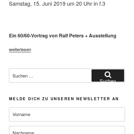
Samstag, 15. Juni 2019 um 20 Uhr in f.3
Ein 60/60-Vortrag von Ralf Peters + Ausstellung
„Videokunst
weiterlesen
|
Eine
Woche
Suchen
Schwerelos“
nach:
Suchen
MELDE DICH ZU UNSEREN NEWSLETTER AN