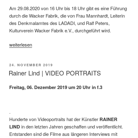
Am 29.08.2020 von 16 Uhr bis 18 Uhr gibt es eine Führung
durch die Wacker Fabrik, die von Frau Mannhardt, Leiterin
des Denkmalamtes des LADADI, und Ralf Peters,
Kulturverein Wacker Fabrik e.V., durchgeführt wird.
„Industrie-
weiterlesen
Denkmal-
Führung
VERÖFFENTLICHT
24. NOVEMBER 2019
Wacker
AM
Rainer Lind | VIDEO PORTRAITS
Fabrik“
Freitag, 06. Dezember 2019 um 20 Uhr in f.3
.
Hunderte von Videoportraits hat der Künstler
RAINER
LIND
in den letzten Jahren geschaffen und veröffentlicht.
Entstanden sind die Filme aus längeren Interviews mit