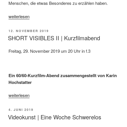
Menschen, die etwas Besonderes zu erzählen haben.
„Rainer
weiterlesen
Lind
|
VERÖFFENTLICHT
12. NOVEMBER 2019
VIDEO
AM
SHORT VISIBLES II | Kurzfilmabend
PORTRAITS“
Freitag, 29. November 2019 um 20 Uhr in f.3
Ein 60/60-Kurzfilm-Abend zusammengestellt von Karin
Hochstatter
„SHORT
weiterlesen
VISIBLES
II
VERÖFFENTLICHT
4. JUNI 2019
|
AM
Videokunst | Eine Woche Schwerelos
Kurzfilmabend“