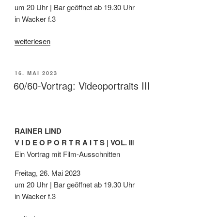
um 20 Uhr | Bar geöffnet ab 19.30 Uhr
in Wacker f.3
„60/60-
weiterlesen
Vortrag:
VideoPortraits
VERÖFFENTLICHT
16. MAI 2023
IV“
AM
60/60-Vortrag: Videoportraits III
RAINER LIND
V I D E O P O R T R A I T S | VOL. II
I
Ein Vortrag mit Film-Ausschnitten
Freitag, 26. Mai 2023
um 20 Uhr | Bar geöffnet ab 19.30 Uhr
in Wacker f.3