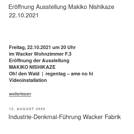
VIDEO
AM
Eröffnung Ausstellung Makiko Nishikaze
PORTRAITS
22.10.2021
VOL.
II“
Freitag, 22.10.2021 um 20 Uhr
im Wacker Wohnzimmer F.3
Eröffnung der Ausstellung
MAKIKO NISHIKAZE
Oh! den Wald | regentag – ame no hi
Videoinstallation
„Eröffnung
weiterlesen
Ausstellung
Makiko
VERÖFFENTLICHT
13. AUGUST 2020
Nishikaze
AM
Industrie-Denkmal-Führung Wacker Fabrik
22.10.2021“