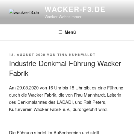
Zum
WACKER-F3.DE
Inhalt
Wacker Wohnzimmer
springen
Menü
VERÖFFENTLICHT
13. AUGUST 2020
VON
TINA KUHNWALDT
AM
Industrie-Denkmal-Führung Wacker
Fabrik
Am 29.08.2020 von 16 Uhr bis 18 Uhr gibt es eine Führung
durch die Wacker Fabrik, die von Frau Mannhardt, Leiterin
des Denkmalamtes des LADADI, und Ralf Peters,
Kulturverein Wacker Fabrik e.V., durchgeführt wird.
Die Führung startet im Außenbereich und stellt