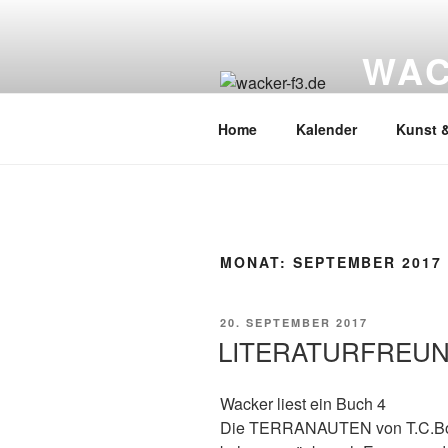
Zum
Inhalt
WAC
springen
Wacker Wo
Home
Kalender
Kunst &
MONAT:
SEPTEMBER 2017
VERÖFFENTLICHT
20. SEPTEMBER 2017
AM
LITERATURFREU
Wacker liest ein Buch 4
Die TERRANAUTEN von T.C.Boy