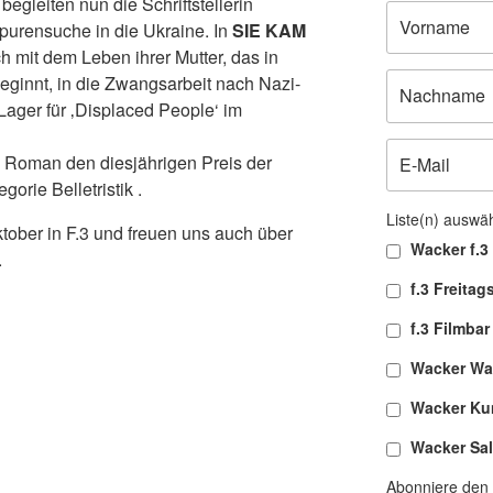
egleiten nun die Schriftstellerin
Spurensuche in die Ukraine. In
SIE KAM
ch mit dem Leben ihrer Mutter, das in
innt, in die Zwangsarbeit nach Nazi-
Lager für ‚Displaced People‘ im
n Roman den diesjährigen Preis der
orie Belletristik .
Liste(n) auswä
ktober in F.3 und freuen uns auch über
Wacker f.3 
.
f.3 Freitag
f.3 Filmbar
Wacker Wa
Wacker Ku
Wacker Sa
Abonniere den 