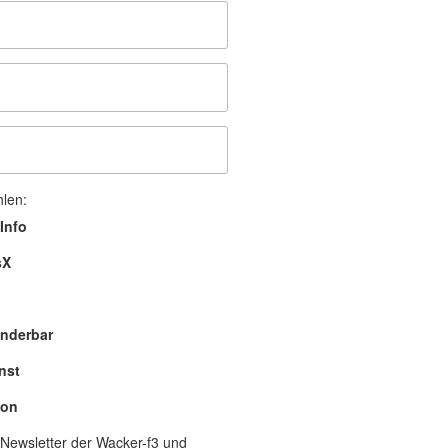
hlen:
Info
sX
nderbar
nst
lon
Newsletter der Wacker-f3 und