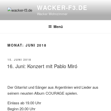
Zum
WACKER-F3.DE
Inhalt
Wacker Wohnzimmer
springen
Menü
MONAT:
JUNI 2018
VERÖFFENTLICHT
15. JUNI 2018
AM
16. Juni: Konzert mit Pablo Miró
Der Gitarrist und Sänger aus Argentinien wird Lieder aus
seinem neusten Album COURAGE spielen.
Einlass ab 19.00 Uhr
Beginn 20.00 Uhr