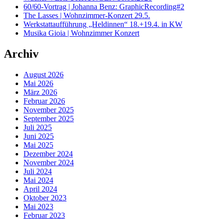
60/60-Vortrag | Johanna Benz: GraphicRecording#2
The Lasses | Wohnzimmer-Konzert 29.5.
Werkstattaufführung „Heldinnen“ 18.+19.4. in KW
Musika Gioia | Wohnzimmer Konzert
Archiv
August 2026
Mai 2026
März 2026
Februar 2026
November 2025
September 2025
Juli 2025
Juni 2025
Mai 2025
Dezember 2024
November 2024
Juli 2024
Mai 2024
April 2024
Oktober 2023
Mai 2023
Februar 2023