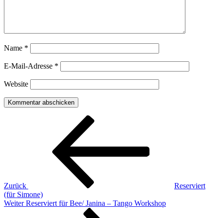
Name
*
E-Mail-Adresse
*
Website
Beitragsnavigation
Vorheriger
Beitrag
Zurück
Reserviert
(für Simone)
Nächster
Weiter
Reserviert für Bee/ Janina – Tango Workshop
Beitrag