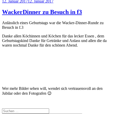
Veröffentlicht
12. Januar 2017
12. Januar 2017
am
WackerDinner zu Besuch in f3
Anlässlich eines Geburtstags war die Wacker-Dinner-Runde zu
Besuch in f.3
Danke allen Köchinnen und Köchen für das lecker Essen , dem
Geburtstagskind Danke für Getränke und Anlass und allen die da
waren nochmal Danke für den schönen Abend.
Wer mehr Bilder sehen will, wendet sich vertrauensvoll an den
Jubilar oder den Fotografen 😉
Suchen