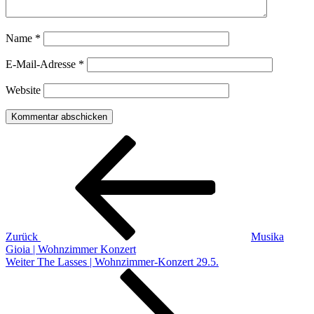
Name
*
E-Mail-Adresse
*
Website
Beitragsnavigation
Vorheriger
Beitrag
Zurück
Musika
Gioia | Wohnzimmer Konzert
Nächster
Weiter
The Lasses | Wohnzimmer-Konzert 29.5.
Beitrag