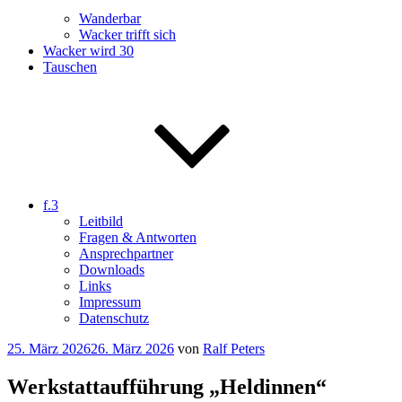
Wanderbar
Wacker trifft sich
Wacker wird 30
Tauschen
f.3
Leitbild
Fragen & Antworten
Ansprechpartner
Downloads
Links
Impressum
Datenschutz
Veröffentlicht
25. März 2026
26. März 2026
von
Ralf Peters
am
Werkstattaufführung „Heldinnen“