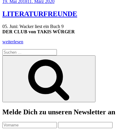
Veröffentlicht
19. Mai 2018
11. März 2020
am
LITERATURFREUNDE
05. Juni: Wacker liest ein Buch 9
DER CLUB von TAKIS WÜRGER
„LITERATURFREUNDE“
weiterlesen
Suchen
nach:
Suchen
Melde Dich zu unseren Newsletter an