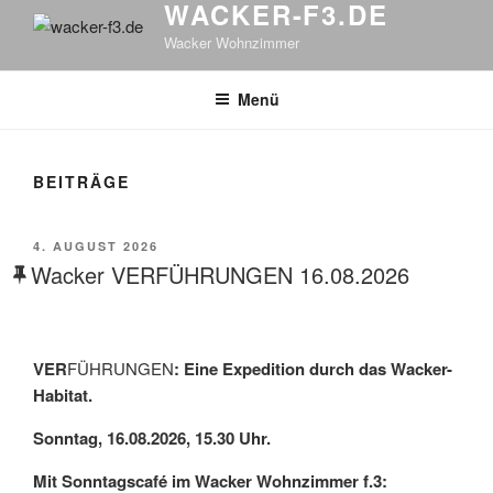
WACKER-F3.DE
Wacker Wohnzimmer
Menü
BEITRÄGE
VERÖFFENTLICHT
4. AUGUST 2026
AM
Wacker VERFÜHRUNGEN 16.08.2026
VER
FÜHRUNGEN
: Eine Expedition durch das Wacker-
Habitat.
Sonntag, 16.08.2026, 15.30 Uhr.
Mit Sonntagscafé im Wacker Wohnzimmer f.3: