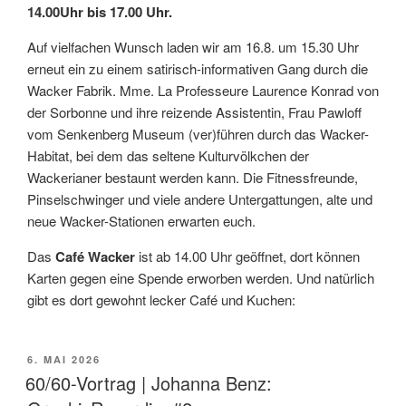
14.00Uhr bis 17.00 Uhr.
Auf vielfachen Wunsch laden wir am 16.8. um 15.30 Uhr
erneut ein zu einem satirisch-informativen Gang durch die
Wacker Fabrik. Mme. La Professeure Laurence Konrad von
der Sorbonne und ihre reizende Assistentin, Frau Pawloff
vom Senkenberg Museum (ver)führen durch das Wacker-
Habitat, bei dem das seltene Kulturvölkchen der
Wackerianer bestaunt werden kann. Die Fitnessfreunde,
Pinselschwinger und viele andere Untergattungen, alte und
neue Wacker-Stationen erwarten euch.
Das
Café Wacker
ist ab 14.00 Uhr geöffnet, dort können
Karten gegen eine Spende erworben werden. Und natürlich
gibt es dort gewohnt lecker Café und Kuchen:
VERÖFFENTLICHT
6. MAI 2026
AM
60/60-Vortrag | Johanna Benz: