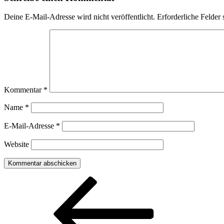
Deine E-Mail-Adresse wird nicht veröffentlicht.
Erforderliche Felder 
Kommentar
*
Name
*
E-Mail-Adresse
*
Website
Beitragsnavigation
Vorheriger
Beitrag