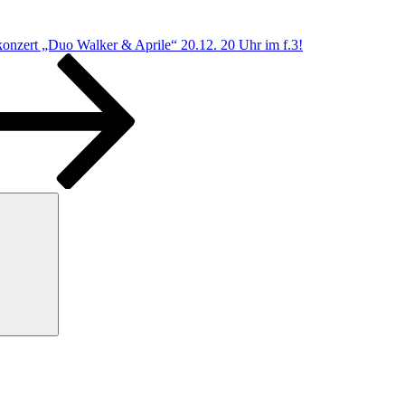
nzert „Duo Walker & Aprile“ 20.12. 20 Uhr im f.3!
Suchen