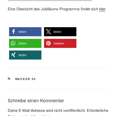
Eine Übersicht des Jubiläums-Programms findet sich
hier
.
teilen
teilen
teilen
merken
teilen
KATEGORIEN
WACKER 30
Schreibe einen Kommentar
Deine E-Mail-Adresse wird nicht veröffentlicht.
Erforderliche