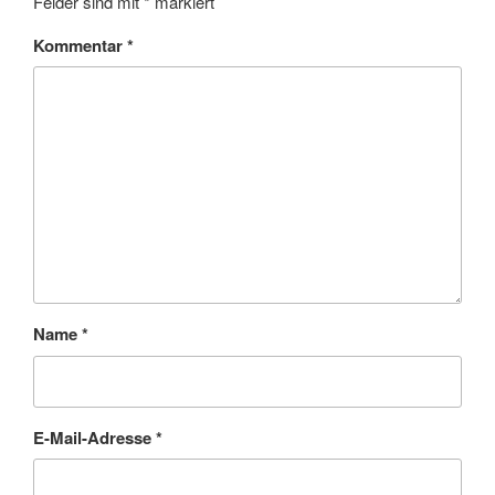
Felder sind mit
*
markiert
Kommentar
*
Name
*
E-Mail-Adresse
*