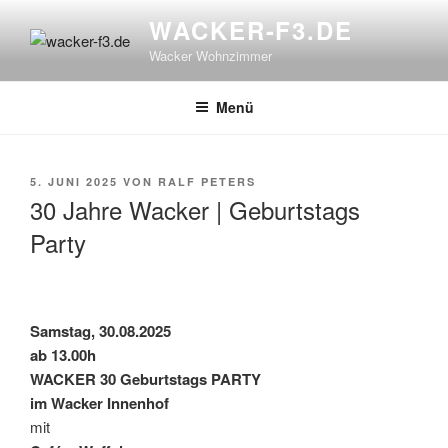
Zum
WACKER-F3.DE
Inhalt
Wacker Wohnzimmer
springen
Menü
VERÖFFENTLICHT
5. JUNI 2025
VON
RALF PETERS
AM
30 Jahre Wacker | Geburtstags
Party
Samstag, 30.08.2025
ab 13.00h
WACKER 30 Geburtstags PARTY
im Wacker Innenhof
mit