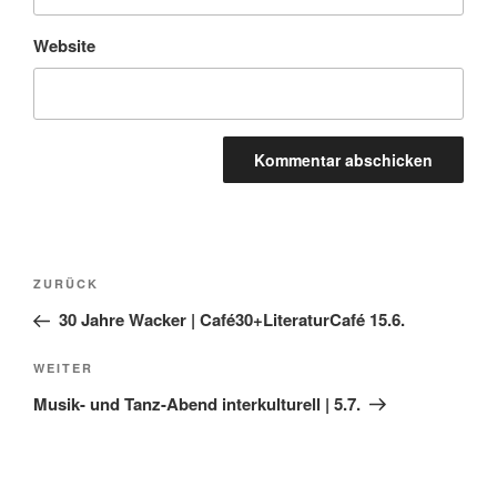
Website
Beitragsnavigation
Vorheriger
ZURÜCK
Beitrag
30 Jahre Wacker | Café30+LiteraturCafé 15.6.
Nächster
WEITER
Beitrag
Musik- und Tanz-Abend interkulturell | 5.7.