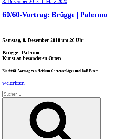
Veröffentlicht
3. Dezember 2018
11. März 2020
am
60/60-Vortrag: Brügge | Palermo
Samstag, 8. Dezember 2018 um 20 Uhr
Brügge | Palermo
Kunst an besonderen Orten
Ein 60/60-Vortrag von Heidrun Gartenschläger und Ralf Peters
„60/60-
weiterlesen
Vortrag:
Suchen
Brügge
nach:
|
Suchen
Palermo“