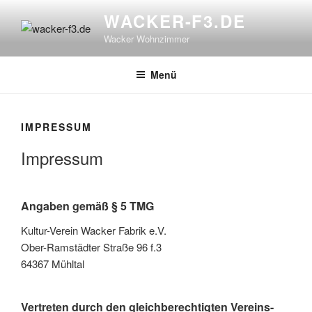
Zum
WACKER-F3.DE
Inhalt
Wacker Wohnzimmer
springen
Menü
IMPRESSUM
Impressum
Angaben gemäß § 5 TMG
Kultur-Verein Wacker Fabrik e.V.
Ober-Ramstädter Straße 96 f.3
64367 Mühltal
Vertreten durch den gleichberechtigten Vereins-