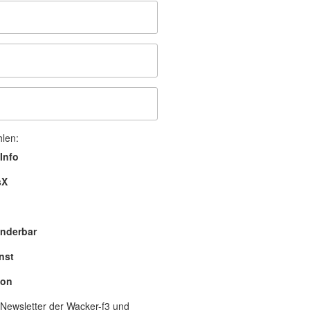
hlen:
Info
sX
nderbar
nst
lon
Newsletter der Wacker-f3 und