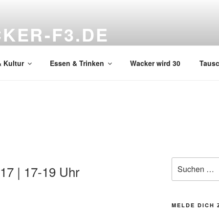
KER-F3.DE
hnzimmer
 Kultur
Essen & Trinken
Wacker wird 30
Taus
Suchen
17 | 17-19 Uhr
nach:
MELDE DICH 