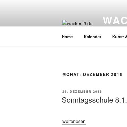
Zum
Inhalt
WAC
springen
Wacker Wo
Home
Kalender
Kunst &
MONAT:
DEZEMBER 2016
VERÖFFENTLICHT
21. DEZEMBER 2016
AM
Sonntagsschule 8.1.
„Sonntagsschule
weiterlesen