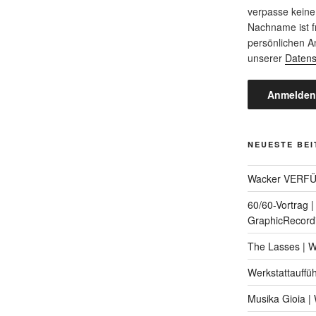
verpasse keine
Nachname ist fr
persönlichen A
unserer
Datens
NEUESTE BE
Wacker VERF
60/60-Vortrag 
GraphicRecord
The Lasses | 
Werkstattauffü
Musika Gioia 