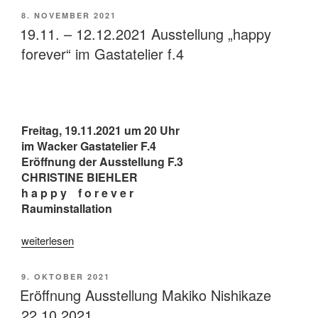
|
VERÖFFENTLICHT
8. NOVEMBER 2021
VIDEO
AM
19.11. – 12.12.2021 Ausstellung „happy
PORTRAITS
forever“ im Gastatelier f.4
VOL.
II“
Freitag, 19.11.2021 um 20 Uhr
im Wacker Gastatelier F.4
Eröffnung der Ausstellung F.3
CHRISTINE BIEHLER
h a p p y f o r e v e r
Rauminstallation
„19.11.
weiterlesen
–
12.12.2021
VERÖFFENTLICHT
9. OKTOBER 2021
Ausstellung
AM
Eröffnung Ausstellung Makiko Nishikaze
„happy
22.10.2021