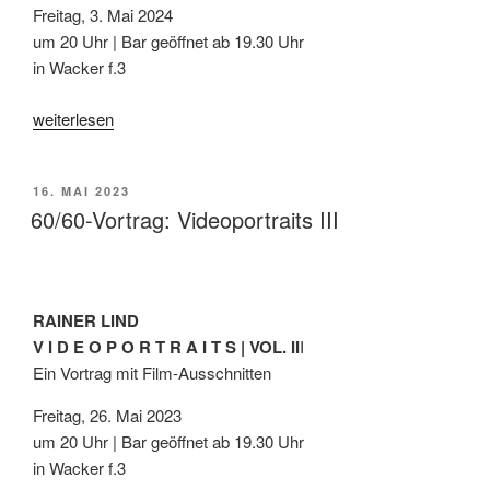
Freitag, 3. Mai 2024
um 20 Uhr | Bar geöffnet ab 19.30 Uhr
in Wacker f.3
„60/60-
weiterlesen
Vortrag:
VideoPortraits
VERÖFFENTLICHT
16. MAI 2023
IV“
AM
60/60-Vortrag: Videoportraits III
RAINER LIND
V I D E O P O R T R A I T S | VOL. II
I
Ein Vortrag mit Film-Ausschnitten
Freitag, 26. Mai 2023
um 20 Uhr | Bar geöffnet ab 19.30 Uhr
in Wacker f.3