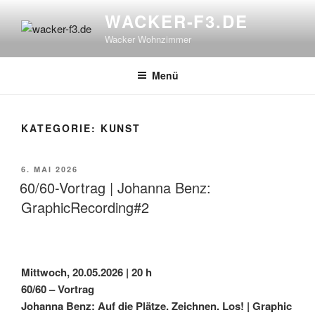
Zum
WACKER-F3.DE
Inhalt
Wacker Wohnzimmer
springen
Menü
KATEGORIE:
KUNST
VERÖFFENTLICHT
6. MAI 2026
AM
60/60-Vortrag | Johanna Benz:
GraphicRecording#2
Mittwoch, 20.05.2026 | 20 h
60/60 – Vortrag
Johanna Benz: Auf die Plätze. Zeichnen. Los! | Graphic