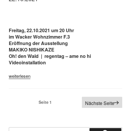
forever“
im
Gastatelier
f.4“
Freitag, 22.10.2021 um 20 Uhr
im Wacker Wohnzimmer F.3
Eröffnung der Ausstellung
MAKIKO NISHIKAZE
Oh! den Wald | regentag – ame no hi
Videoinstallation
„Eröffnung
weiterlesen
Ausstellung
Makiko
Nishikaze
Seitennummerierung
Seite
1
Nächste Seite
22.10.2021“
der
Beiträge
Suchen