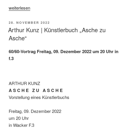
„60/60-
weiterlesen
Vortrag:
Videoportraits
VERÖFFENTLICHT
28. NOVEMBER 2022
III“
AM
Arthur Kunz | Künstlerbuch „Asche zu
Asche“
60/60-Vortrag
Freitag, 09. Dezember 2022 um 20 Uhr in
f.3
ARTHUR KUNZ
A S C H E Z U A S C H E
Vorstellung eines Künstlerbuchs
Freitag, 09. Dezember 2022
um 20 Uhr
in Wacker F.3