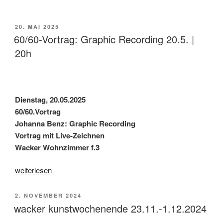
Zeichnungen
|
VERÖFFENTLICHT
20. MAI 2025
Ausstellung
AM
60/60-Vortrag: Graphic Recording 20.5. |
29.6.
20h
KW
i.1“
Dienstag, 20.05.2025
60/60.Vortrag
Johanna Benz: Graphic Recording
Vortrag mit Live-Zeichnen
Wacker Wohnzimmer f.3
„60/60-
weiterlesen
Vortrag:
Graphic
VERÖFFENTLICHT
2. NOVEMBER 2024
Recording
AM
wacker kunstwochenende 23.11.-1.12.2024
20.5.