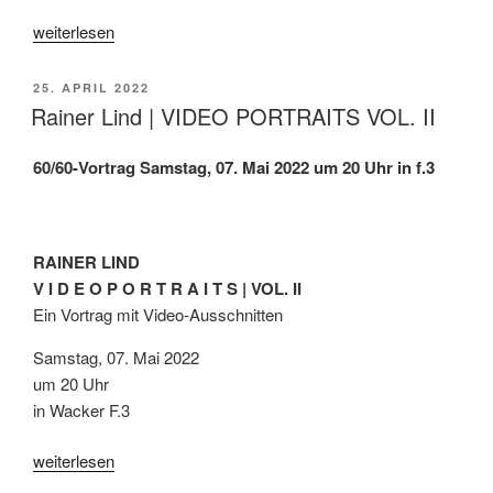
„Arthur
weiterlesen
Kunz
|
VERÖFFENTLICHT
25. APRIL 2022
Künstlerbuch
AM
Rainer Lind | VIDEO PORTRAITS VOL. II
„Asche
zu
60/60-Vortrag
Samstag, 07. Mai 2022 um 20 Uhr in f.3
Asche““
RAINER LIND
V I D E O P O R T R A I T S | VOL. II
Ein Vortrag mit Video-Ausschnitten
Samstag, 07. Mai 2022
um 20 Uhr
in Wacker F.3
„Rainer
weiterlesen
Lind