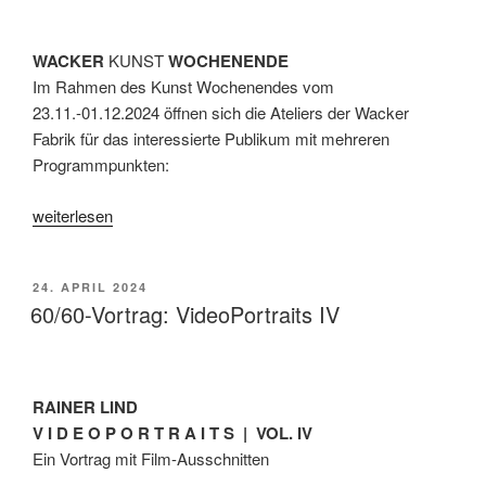
|
20h“
WACKER
KUNST
WOCHENENDE
Im Rahmen des Kunst Wochenendes vom
23.11.-01.12.2024 öffnen sich die Ateliers der Wacker
Fabrik für das interessierte Publikum mit mehreren
Programmpunkten:
„wacker
weiterlesen
kunstwochenende
23.11.-1.12.2024“
VERÖFFENTLICHT
24. APRIL 2024
AM
60/60-Vortrag: VideoPortraits IV
RAINER LIND
V I D E O P O R T R A I T S | VOL. IV
Ein Vortrag mit Film-Ausschnitten