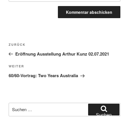
Beitragsnavigation
Vorheriger
ZURÜCK
Beitrag
Eröffnung Ausstellung Arthur Kunz 02.07.2021
Nächster
WEITER
Beitrag
60/60-Vortrag: Two Years Australia
Suchen
nach:
Suchen