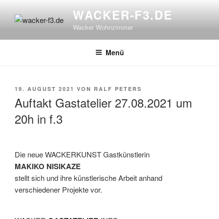
Zum
WACKER-F3.DE
Inhalt
Wacker Wohnzimmer
springen
Menü
VERÖFFENTLICHT
19. AUGUST 2021
VON
RALF PETERS
AM
Auftakt Gastatelier 27.08.2021 um
20h in f.3
Die neue WACKERKUNST Gastkünstlerin
MAKIKO NISIKAZE
stellt sich und ihre künstlerische Arbeit anhand
verschiedener Projekte vor.