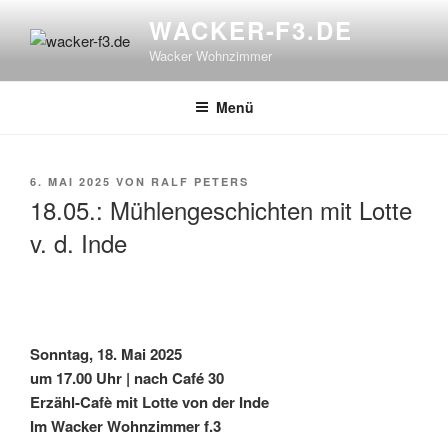
Zum
WACKER-F3.DE
Inhalt
Wacker Wohnzimmer
springen
Menü
VERÖFFENTLICHT
6. MAI 2025
VON
RALF PETERS
AM
18.05.: Mühlengeschichten mit Lotte
v. d. Inde
Sonntag, 18. Mai 2025
um 17.00 Uhr | nach Café 30
Erzähl-Cafè mit Lotte von der Inde
Im Wacker Wohnzimmer f.3