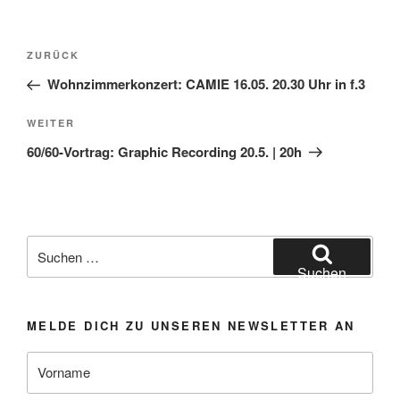
Beitragsnavigation
Vorheriger
ZURÜCK
Beitrag
Wohnzimmerkonzert: CAMIE 16.05. 20.30 Uhr in f.3
Nächster
WEITER
Beitrag
60/60-Vortrag: Graphic Recording 20.5. | 20h
Suchen
nach:
Suchen
MELDE DICH ZU UNSEREN NEWSLETTER AN