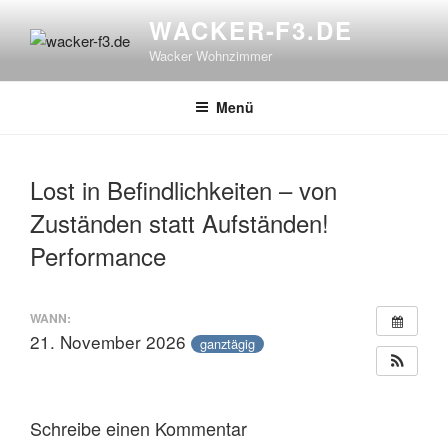
Zum
WACKER-F3.DE
Inhalt
Wacker Wohnzimmer
springen
Menü
Lost in Befindlichkeiten – von
Zuständen statt Aufständen!
Performance
WANN:
21. November 2026
ganztägig
Schreibe einen Kommentar