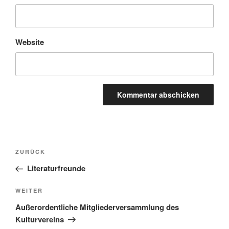
Website
Beitragsnavigation
Vorheriger
ZURÜCK
Beitrag
Literaturfreunde
Nächster
WEITER
Beitrag
Außerordentliche Mitgliederversammlung des
Kulturvereins