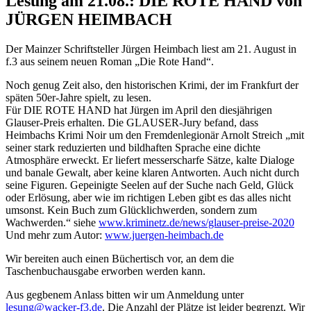
Lesung am 21.08.: DIE ROTE HAND von
JÜRGEN HEIMBACH
Der Mainzer Schriftsteller Jürgen Heimbach liest am 21. August in
f.3 aus seinem neuen Roman „Die Rote Hand“.
Noch genug Zeit also, den historischen Krimi, der im Frankfurt der
späten 50er-Jahre spielt, zu lesen.
Für DIE ROTE HAND hat Jürgen im April den diesjährigen
Glauser-Preis erhalten. Die GLAUSER-Jury befand, dass
Heimbachs Krimi Noir um den Fremdenlegionär Arnolt Streich „mit
seiner stark reduzierten und bildhaften Sprache eine dichte
Atmosphäre erweckt. Er liefert messerscharfe Sätze, kalte Dialoge
und banale Gewalt, aber keine klaren Antworten. Auch nicht durch
seine Figuren. Gepeinigte Seelen auf der Suche nach Geld, Glück
oder Erlösung, aber wie im richtigen Leben gibt es das alles nicht
umsonst. Kein Buch zum Glücklichwerden, sondern zum
Wachwerden.“ siehe
www.kriminetz.de/news/glauser-preise-2020
Und mehr zum Autor:
www.juergen-heimbach.de
Wir bereiten auch einen Büchertisch vor, an dem die
Taschenbuchausgabe erworben werden kann.
Aus gegbenem Anlass bitten wir um Anmeldung unter
lesung@wacker-f3.de
. Die Anzahl der Plätze ist leider begrenzt. Wir