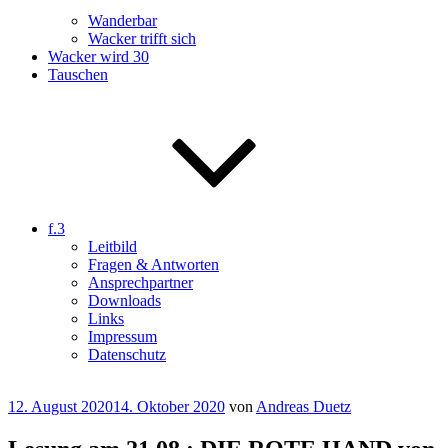
Wanderbar
Wacker trifft sich
Wacker wird 30
Tauschen
f.3
Leitbild
Fragen & Antworten
Ansprechpartner
Downloads
Links
Impressum
Datenschutz
Veröffentlicht
12. August 2020
14. Oktober 2020
von
Andreas Duetz
am