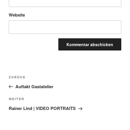
Website
Beitragsnavigation
Vorheriger
ZURÜCK
Beitrag
Auftakt Gastatelier
Nächster
WEITER
Beitrag
Rainer Lind | VIDEO PORTRAITS