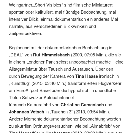
Weingartner.„Short Visibles“ sind filmische Miniaturen:
spontan oder kalkuliert, mal flüchtige Beobachtung, mal
intensiver Blick, einmal dokumentarisch ein anderes Mal
narrativ, aus verschiedenen Blickwinkeln und
Zeitperspektiven.
Beginnend mit der dokumentarischen Beobachtung in
„DEAL“ von
Rut Himmelsbach
(2000, 07:05 Min.), die sie
in einem Londoner Park selbst unbeobachtet machte ‒ eine
Alltagsminiatur über Tausch und Austausch. Über den
durch Bewegung der Kamera von
Tina Haase
ironisch in
„Kunstflug“ (2015, 03:46 Min.) transformierten Flugverkehr
am EuroAirport Basel oder die hypnotisch in unendliche
Tiefen Schweizer Autobahntunnel
führende Kamerafahrt von
Christine Camenisch
und
Johannes Vetsch
in „Tauchen 3“ (2013, 03:54 Min.).
Andere Momente dokumentarischer Beobachtung werden
zu skurrilen Ordnungsversuchen, wie bei „Almabrieb“ von
(2013, 03:00 Min.), wo aus