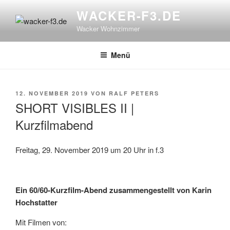
Zum
WACKER-F3.DE
Inhalt
Wacker Wohnzimmer
springen
Menü
VERÖFFENTLICHT
12. NOVEMBER 2019
VON
RALF PETERS
AM
SHORT VISIBLES II |
Kurzfilmabend
Freitag, 29. November 2019 um 20 Uhr in f.3
Ein 60/60-Kurzfilm-Abend zusammengestellt von Karin
Hochstatter
Mit Filmen von: