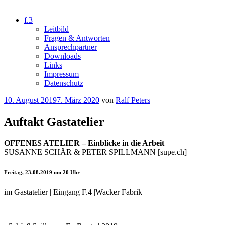
f.3
Leitbild
Fragen & Antworten
Ansprechpartner
Downloads
Links
Impressum
Datenschutz
Veröffentlicht
10. August 2019
7. März 2020
von
Ralf Peters
am
Auftakt Gastatelier
OFFENES ATELIER – Einblicke in die Arbeit
SUSANNE SCHÄR & PETER SPILLMANN [supe.ch]
Freitag, 23.08.2019 um 20 Uhr
im Gastatelier | Eingang F.4 |Wacker Fabrik