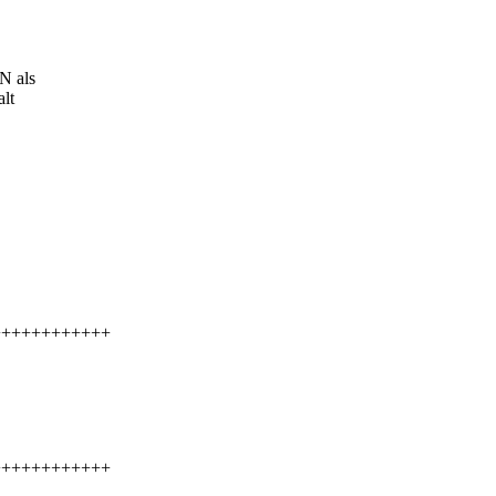
N als
alt
++++++++++++
++++++++++++