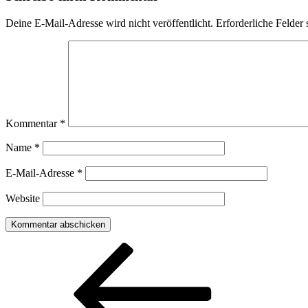
Deine E-Mail-Adresse wird nicht veröffentlicht.
Erforderliche Felder 
Kommentar
*
Name
*
E-Mail-Adresse
*
Website
Beitragsnavigation
Vorheriger
Beitrag