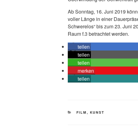
Ab Sonntag, 16. Juni 2019 könne
voller Länge in einer Dauerpräs
Schwerelos“ bis zum 23. Juni 20
Raum f.3 betrachtet werden.
teilen
teilen
teilen
merken
teilen
KATEGORIEN
FILM
,
KUNST