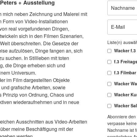
 Peters + Ausstellung
ich mich neben Zeichnung und Malerei mit
in Form von Video-Installationen
von real vorgefundenen Dingen,
twickeln sich in den Filmen Szenarien,
Liste(n) auswä
Welt überschreiten. Die Gesetze der
eise aufzulösen, Dinge fangen an, sich
Wacker f.3 
suchen. In Stillleben mit toten
f.3 Freitag
 die Dinge erheben sich und
einem Universum.
f.3 Filmbar
r im Film dargestellten Objekte
Wacker Wa
e und grafische Arbeiten, sowie
s Prinzip von Ordnung, Chaos und
Wacker Ku
tiven wiederaufnehmen und in neue
Wacker Sa
Abonniere den 
reichen Ausschnitten aus Video-Arbeiten
verpasse keine
t über meine Beschäftigung mit der
Nachname ist fr
gegeben werden.
persönlichen A