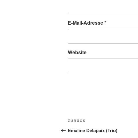
E-Mail-Adresse
*
Website
Beitragsnavigation
Vorheriger
ZURÜCK
Beitrag
Emaline Delapaix (Trio)