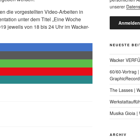
unserer
Datens
n die vorgestellten Video-Arbeiten in
entation unter dem Titel „Eine Woche
19 jeweils von 18 bis 24 Uhr im Wacker-
NEUESTE BE
Wacker VERF
60/60-Vortrag 
GraphicRecord
The Lasses | 
Werkstattauffü
Musika Gioia 
ARCHIV