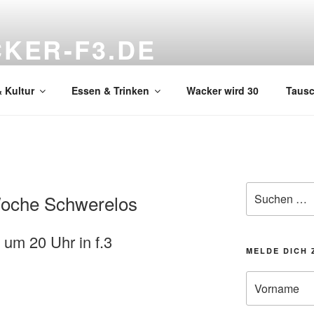
KER-F3.DE
hnzimmer
 Kultur
Essen & Trinken
Wacker wird 30
Taus
Suchen
Woche Schwerelos
nach:
 um 20 Uhr in f.3
MELDE DICH 