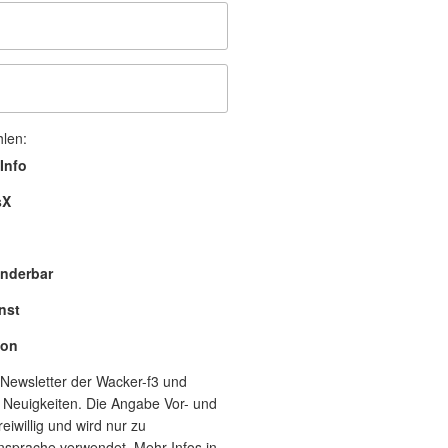
hlen:
Info
sX
nderbar
nst
lon
Newsletter der Wacker-f3 und
 Neuigkeiten. Die Angabe Vor- und
eiwillig und wird nur zu
nsprache verwendet. Mehr Infos in