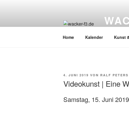
Zum
Inhalt
WAC
springen
Wacker Wo
Home
Kalender
Kunst &
VERÖFFENTLICHT
4. JUNI 2019
VON
RALF PETERS
AM
Videokunst | Eine 
Samstag, 15. Juni 2019