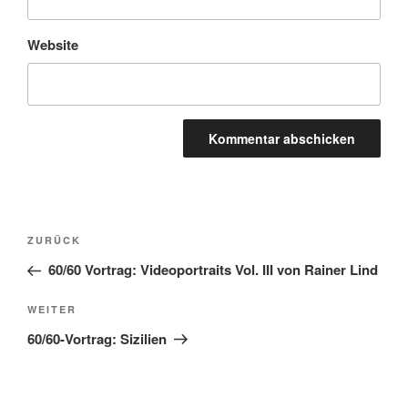
Website
Beitragsnavigation
Vorheriger
ZURÜCK
Beitrag
60/60 Vortrag: Videoportraits Vol. III von Rainer Lind
Nächster
WEITER
Beitrag
60/60-Vortrag: Sizilien