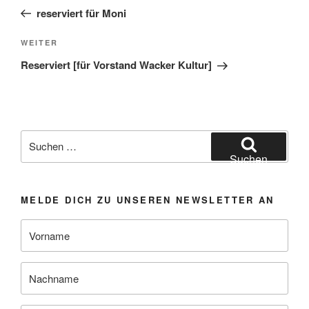
Beitrag
reserviert für Moni
Nächster
WEITER
Beitrag
Reserviert [für Vorstand Wacker Kultur]
Suchen
nach:
Suchen
MELDE DICH ZU UNSEREN NEWSLETTER AN