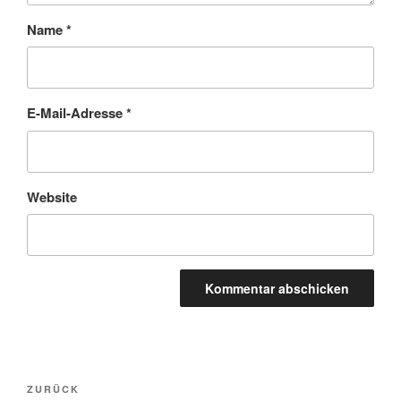
Name
*
E-Mail-Adresse
*
Website
Beitragsnavigation
Vorheriger
ZURÜCK