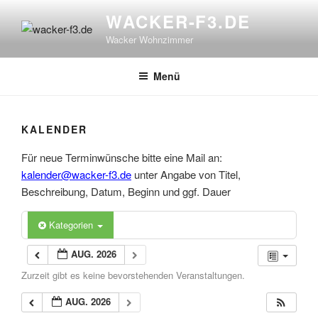
Zum
WACKER-F3.DE
Inhalt
Wacker Wohnzimmer
springen
Menü
KALENDER
Für neue Terminwünsche bitte eine Mail an:
kalender@wacker-f3.de
unter Angabe von Titel,
Beschreibung, Datum, Beginn und ggf. Dauer
Kategorien
AUG. 2026
Zurzeit gibt es keine bevorstehenden Veranstaltungen.
AUG. 2026