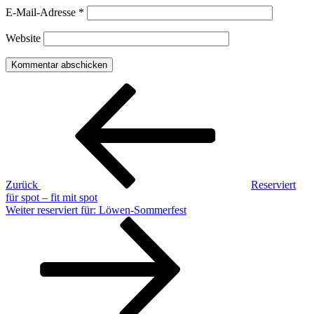
E-Mail-Adresse
*
Website
Beitragsnavigation
Vorheriger
Beitrag
Zurück
Reserviert
für spot – fit mit spot
Nächster
Weiter
reserviert für: Löwen-Sommerfest
Beitrag