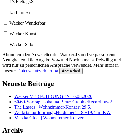
f.3 FreitagsX
f.3 Filmbar
Wacker Wanderbar
Wacker Kunst
Wacker Salon
Abonniere den Newsletter der Wacker-f3 und verpasse keine
Neuigkeiten. Die Angabe Vor- und Nachname ist freiwillig und
wird nur zu persönlichen Ansprache verwendet. Mehr Infos in
unserer
Datenschutzerklärung
Neueste Beiträge
Wacker VERFÜHRUNGEN 16.08.2026
60/60-Vortrag | Johanna Benz: GraphicRecording#2
The Lasses | Wohnzimmer-Konzert 29.5.
Werkstattaufführung „Heldinnen“ 18.+19.4. in KW
Musika Gioia | Wohnzimmer Konzert
Archiv