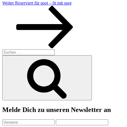
Nächster
Weiter
Reserviert für spot – fit mit spot
Beitrag
Suchen
nach:
Suchen
Melde Dich zu unseren Newsletter an