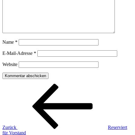
Name
*
E-Mail-Adresse
*
Website
Beitragsnavigation
Vorheriger
Beitrag
Zurück
Reserviert
für Vorstand