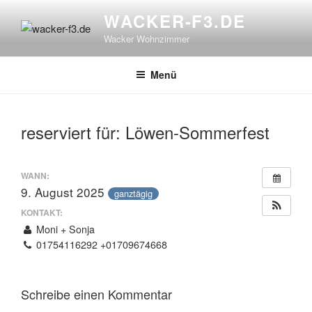
Zum
WACKER-F3.DE
Inhalt
Wacker Wohnzimmer
springen
Menü
reserviert für: Löwen-Sommerfest
WANN:
9. August 2025
ganztägig
KONTAKT:
Moni + Sonja
01754116292 +01709674668
Schreibe einen Kommentar