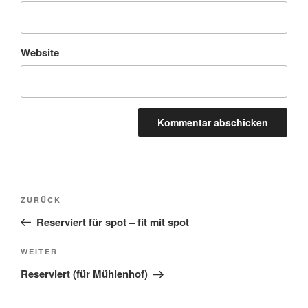
Website
Beitragsnavigation
Vorheriger
ZURÜCK
Beitrag
Reserviert für spot – fit mit spot
Nächster
WEITER
Beitrag
Reserviert (für Mühlenhof)