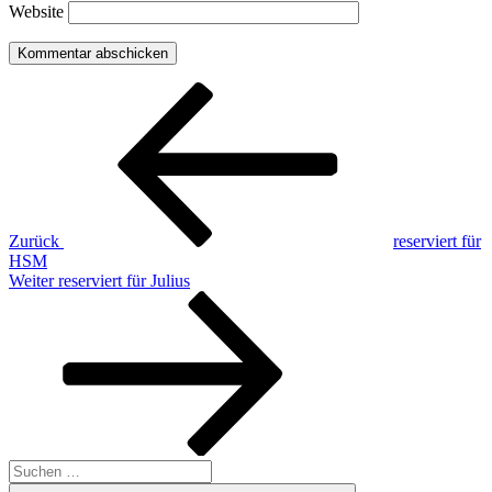
Website
Beitragsnavigation
Vorheriger
Beitrag
Zurück
reserviert für
HSM
Nächster
Weiter
reserviert für Julius
Beitrag
Suchen
nach: