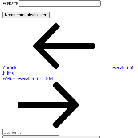
Website
Beitragsnavigation
Vorheriger
Beitrag
Zurück
reserviert für
Julius
Nächster
Weiter
reserviert für HSM
Beitrag
Suchen
nach: