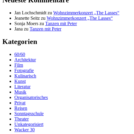
Neueste Kommentare
Jan Lochschmidt
zu
Wohnzimmerkonzert „The Lasses“
Jeanette Seitz
zu
Wohnzimmerkonzert „The Lasses“
Sonja Moers
zu
Tanzen mit Peter
Jana
zu
Tanzen mit Peter
Kategorien
60/60
Architektur
Film
Fotografie
Kulinarisch
Kunst
Literatur
Musik
Organisatorisches
Privat
Reisen
Sonntagsschule
Theater
Unkategorisiert
Wacker 30