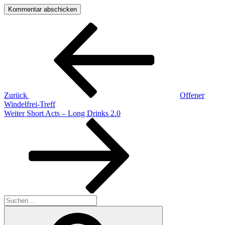
Beitragsnavigation
Vorheriger
Beitrag
Zurück
Offener
Windelfrei-Treff
Nächster
Weiter
Short Acts – Long Drinks 2.0
Beitrag
Suchen
nach:
Suchen