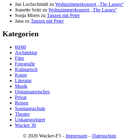
Jan Lochschmidt
zu
Wohnzimmerkonzert „The Lasses“
Jeanette Seitz
zu
Wohnzimmerkonzert „The Lasses“
Sonja Moers
zu
Tanzen mit Peter
Jana
zu
Tanzen mit Peter
Kategorien
60/60
Architektur
Film
Fotografie
Kulinarisch
Kunst
Literatur
Musik
Organisatorisches
Privat
Reisen
Sonntagsschule
Theater
Unkategorisiert
Wacker 30
© 2026 Wacker-F3 –
Impressum
–
Datenschutz