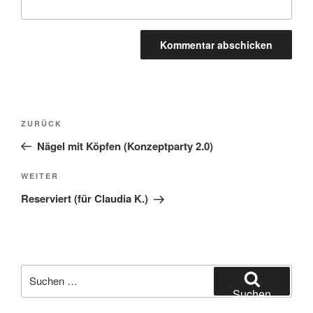
Beitragsnavigation
Vorheriger
ZURÜCK
Beitrag
Nägel mit Köpfen (Konzeptparty 2.0)
Nächster
WEITER
Beitrag
Reserviert (für Claudia K.)
Suchen
nach:
Suchen