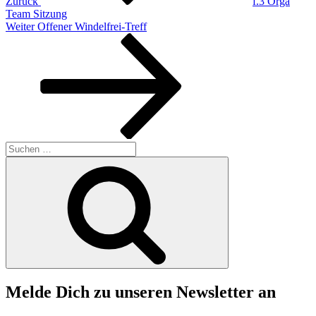
Zurück
f.3 Orga
Team Sitzung
Nächster
Weiter
Offener Windelfrei-Treff
Beitrag
Suchen
nach:
Suchen
Melde Dich zu unseren Newsletter an