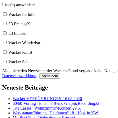
Liste(n) auswählen:
Wacker f.3 Info
f.3 FreitagsX
f.3 Filmbar
Wacker Wanderbar
Wacker Kunst
Wacker Salon
Abonniere den Newsletter der Wacker-f3 und verpasse keine Neuigkei
Datenschutzerklärung
Neueste Beiträge
Wacker VERFÜHRUNGEN 16.08.2026
60/60-Vortrag | Johanna Benz: GraphicRecording#2
The Lasses | Wohnzimmer-Konzert 29.5.
Werkstattaufführung „Heldinnen“ 18.+19.4. in KW
Musika Gioia | Wohnzimmer Konzert