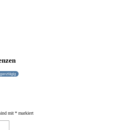
enzen
ganztägig
sind mit
*
markiert