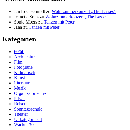
Jan Lochschmidt
zu
Wohnzimmerkonzert „The Lasses“
Jeanette Seitz
zu
Wohnzimmerkonzert „The Lasses“
Sonja Moers
zu
Tanzen mit Peter
Jana
zu
Tanzen mit Peter
Kategorien
60/60
Architektur
Film
Fotografie
Kulinarisch
Kunst
Literatur
Musik
Organisatorisches
Privat
Reisen
Sonntagsschule
Theater
Unkategorisiert
Wacker 30