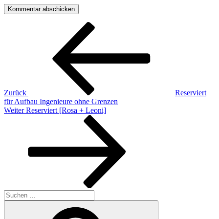
Beitragsnavigation
Vorheriger
Beitrag
Zurück
Reserviert
für Aufbau Ingenieure ohne Grenzen
Nächster
Weiter
Reserviert [Rosa + Leoni]
Beitrag
Suchen
nach:
Suchen