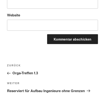
Website
Beitragsnavigation
Vorheriger
ZURÜCK
Beitrag
Orga-Treffen f.3
Nächster
WEITER
Beitrag
Reserviert für Aufbau Ingenieure ohne Grenzen