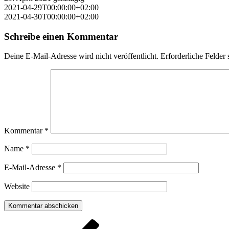
2021-04-29T00:00:00+02:00
2021-04-30T00:00:00+02:00
Schreibe einen Kommentar
Deine E-Mail-Adresse wird nicht veröffentlicht.
Erforderliche Felder 
Kommentar
*
Name
*
E-Mail-Adresse
*
Website
Beitragsnavigation
Vorheriger