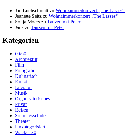
Jan Lochschmidt
zu
Wohnzimmerkonzert „The Lasses“
Jeanette Seitz
zu
Wohnzimmerkonzert „The Lasses“
Sonja Moers
zu
Tanzen mit Peter
Jana
zu
Tanzen mit Peter
Kategorien
60/60
Architektur
Film
Fotografie
Kulinarisch
Kunst
Literatur
Musik
Organisatorisches
Privat
Reisen
Sonntagsschule
Theater
Unkategorisiert
Wacker 30