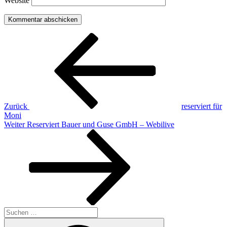
Website
Beitragsnavigation
Vorheriger
Beitrag
Zurück
reserviert für
Moni
Nächster
Weiter
Reserviert Bauer und Guse GmbH – Webilive
Beitrag
Suchen
nach:
Suchen