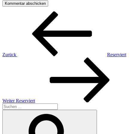
Beitragsnavigation
Vorheriger
Beitrag
Zurück
Reserviert
Nächster
Beitrag
Weiter
Reserviert
Suchen
nach:
Suchen