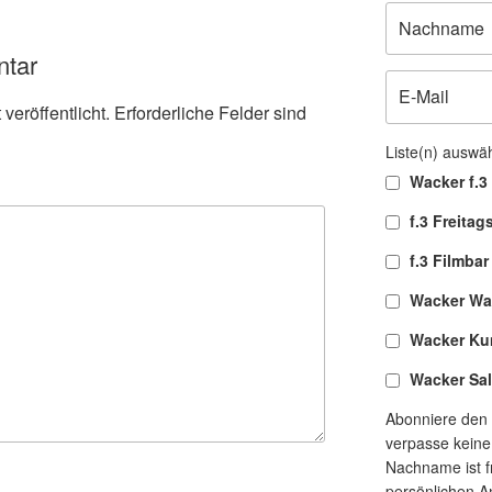
ntar
veröffentlicht.
Erforderliche Felder sind
Liste(n) auswä
Wacker f.3 
f.3 Freitag
f.3 Filmbar
Wacker Wa
Wacker Ku
Wacker Sa
Abonniere den 
verpasse keine
Nachname ist fr
persönlichen A