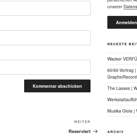
unserer
Datens
NEUESTE BE
Wacker VERF
60/60-Vortrag 
GraphicRecord
The Lasses | 
Werkstattauffü
Musika Gioia 
Nächster
WEITER
Beitrag
Reserviert
ARCHIV