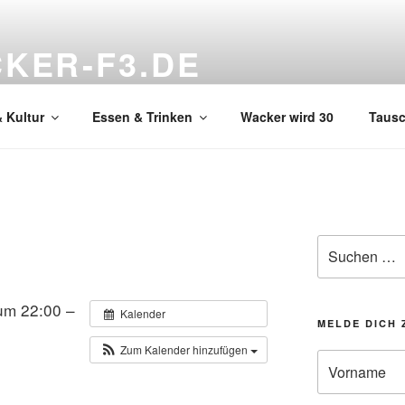
KER-F3.DE
hnzimmer
 Kultur
Essen & Trinken
Wacker wird 30
Taus
Suchen
nach:
um 22:00 –
Kalender
MELDE DICH 
Zum Kalender hinzufügen