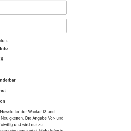
hlen:
Info
sX
nderbar
nst
lon
Newsletter der Wacker-f3 und
 Neuigkeiten. Die Angabe Vor- und
eiwillig und wird nur zu
nsprache verwendet. Mehr Infos in