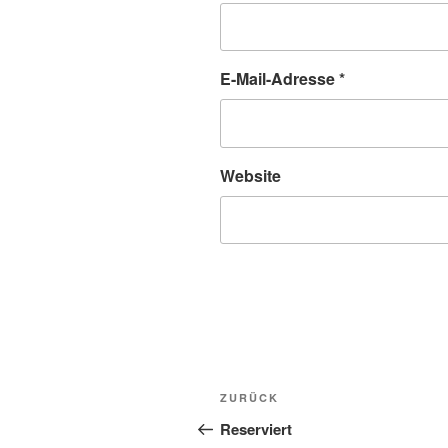
E-Mail-Adresse
*
Website
Beitragsnavigation
Vorheriger
ZURÜCK
Beitrag
Reserviert