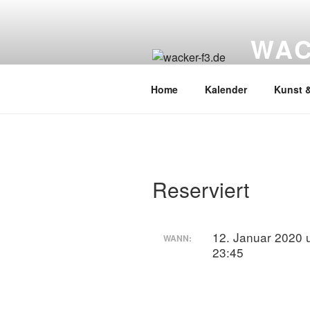
Zum
Inhalt
WAC
springen
Wacker Wo
Home
Kalender
Kunst &
Reserviert
12. Januar 2020 
WANN:
23:45