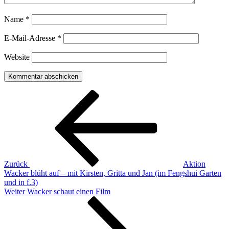
Name
*
E-Mail-Adresse
*
Website
Beitragsnavigation
Vorheriger
Beitrag
Zurück
Aktion
Wacker blüht auf – mit Kirsten, Gritta und Jan (im Fengshui Garten
und in f.3)
Nächster
Weiter
Wacker schaut einen Film
Beitrag