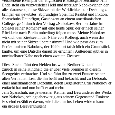
verbliebene Exemplar der englischen Erstausgabe zeichnete. Am
Ende steht ein verzweifelter Held und trotziger Nabokovianer, der
alles daransetzt, diese Skizze mit der Wirklichkeit zur Deckung zu
bringen ein gewitztes, abgründiges Spiel mit Realität und Fiktion.
Sparschuhs Hauptfigur, Gastdozent an einem amerikanischen
College, gerät durch den Vortrag „Nabokovs Berliner Jahre im
Spiegel seiner Romane“ auf eine heiße Spur, der er nach seiner
Rückkehr nach Berlin unbedingt folgen muss: Meinte Nabokov
wirklich den Ziestsee in der Nähe von Kolberg, auch wenn das
nicht mit seiner Skizze übereinstimmt? Und wie passt das zum
Perfektionisten Nabokov, der 1929 dort tatsächlich ein Grundstück
kaufte, um eine Datscha darauf zu errichten? Außerdem gibt es in
unmittelbarer Nähe noch einen zweiten Ziestsee …
Diese Suche führt den Helden ins weite Berliner Umland und
zurück in seine Kindheit, die er über viele Sommer in diesem
Seengebiet verbrachte. Und sie führt ihn zu zwei Frauen: seiner
alten Vertrauten Lea, die ihn berät und bekocht, und zu Deborah,
einer amerikanischen Dozentin, deren Begeisterung für Nabokov er
entfacht hat und nun hofft er auf mehr.
Jens Sparschuh, ausgewiesener Kenner und Bewunderer des Werks
von Nabokov, schlägt aberwitzig aus seinem Gegenstand Funken:
Fesselnd erzählt er davon, wie Literatur ins Leben wirken kann –
ein großes Lesevergnügen!