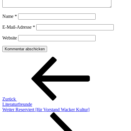
Name
*
E-Mail-Adresse
*
Website
Beitragsnavigation
Vorheriger
Beitrag
Zurück
Literaturfreunde
Nächster
Weiter
Reserviert [für Vorstand Wacker Kultur]
Beitrag