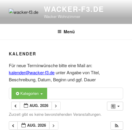
Zum
WACKER-F3.DE
Inhalt
Wacker Wohnzimmer
springen
Menü
KALENDER
Für neue Terminwünsche bitte eine Mail an:
kalender@wacker-f3.de
unter Angabe von Titel,
Beschreibung, Datum, Beginn und ggf. Dauer
Kategorien
AUG. 2026
Zurzeit gibt es keine bevorstehenden Veranstaltungen.
AUG. 2026