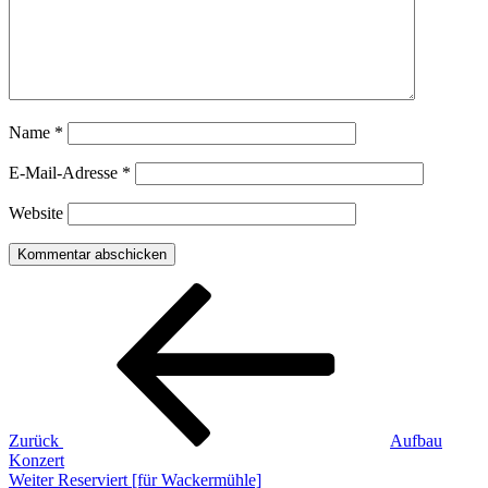
Name
*
E-Mail-Adresse
*
Website
Beitragsnavigation
Vorheriger
Beitrag
Zurück
Aufbau
Konzert
Nächster
Weiter
Reserviert [für Wackermühle]