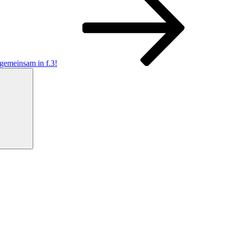
gemeinsam in f.3!
Suchen