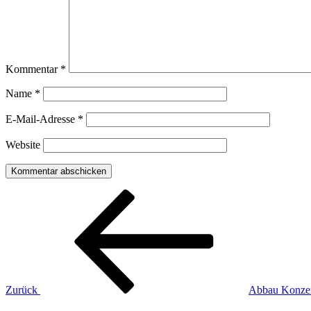
Kommentar
*
Name
*
E-Mail-Adresse
*
Website
Beitragsnavigation
Vorheriger
Beitrag
Zurück
Abbau Konze
Nächster