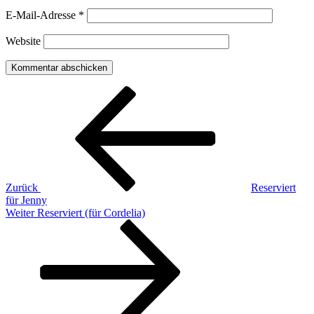
E-Mail-Adresse
*
Website
Beitragsnavigation
Vorheriger
Beitrag
Zurück
Reserviert
für Jenny
Nächster
Weiter
Reserviert (für Cordelia)
Beitrag