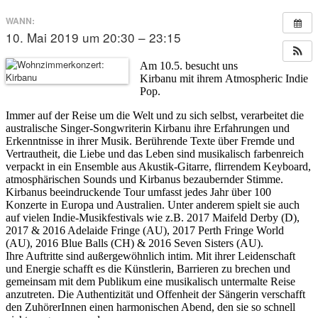
WANN:
10. Mai 2019 um 20:30 – 23:15
Am 10.5. besucht uns
Kirbanu mit ihrem Atmospheric Indie
Pop.
Immer auf der Reise um die Welt und zu sich selbst, verarbeitet die
australische Singer-Songwriterin Kirbanu ihre Erfahrungen und
Erkenntnisse in ihrer Musik. Berührende Texte über Fremde und
Vertrautheit, die Liebe und das Leben sind musikalisch farbenreich
verpackt in ein Ensemble aus Akustik-Gitarre, flirrendem Keyboard,
atmosphärischen Sounds und Kirbanus bezaubernder Stimme.
Kirbanus beeindruckende Tour umfasst jedes Jahr über 100
Konzerte in Europa und Australien. Unter anderem spielt sie auch
auf vielen Indie-Musikfestivals wie z.B. 2017 Maifeld Derby (D),
2017 & 2016 Adelaide Fringe (AU), 2017 Perth Fringe World
(AU), 2016 Blue Balls (CH) & 2016 Seven Sisters (AU).
Ihre Auftritte sind außergewöhnlich intim. Mit ihrer Leidenschaft
und Energie schafft es die Künstlerin, Barrieren zu brechen und
gemeinsam mit dem Publikum eine musikalisch untermalte Reise
anzutreten. Die Authentizität und Offenheit der Sängerin verschafft
den ZuhörerInnen einen harmonischen Abend, den sie so schnell