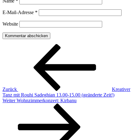
Name
*
E-Mail-Adresse
*
Website
Beitragsnavigation
Vorheriger
Beitrag
Zurück
Kreativer
Tanz mit Rouhi Sadeghian 13.00-15.00 (geänderte Zeit!)
Nächster
Weiter
Wohnzimmerkonzert: Kirbanu
Beitrag