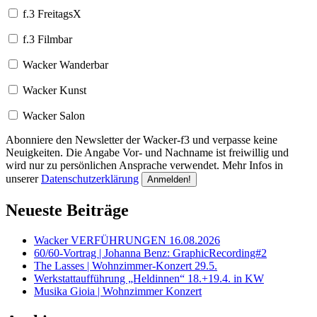
f.3 FreitagsX
f.3 Filmbar
Wacker Wanderbar
Wacker Kunst
Wacker Salon
Abonniere den Newsletter der Wacker-f3 und verpasse keine
Neuigkeiten. Die Angabe Vor- und Nachname ist freiwillig und
wird nur zu persönlichen Ansprache verwendet. Mehr Infos in
unserer
Datenschutzerklärung
Neueste Beiträge
Wacker VERFÜHRUNGEN 16.08.2026
60/60-Vortrag | Johanna Benz: GraphicRecording#2
The Lasses | Wohnzimmer-Konzert 29.5.
Werkstattaufführung „Heldinnen“ 18.+19.4. in KW
Musika Gioia | Wohnzimmer Konzert